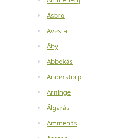
Åsbro
Avesta
Åby
Abbekås
Anderstorp
Arninge
Älgarås
Ammenäs