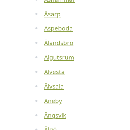
Åsarp
Aspeboda
Älandsbro
Algutsrum
Alvesta
Älvsala
Aneby
Ängsvik
Älgö