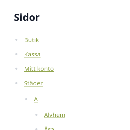
Sidor
Butik
Kassa
Mitt konto
Städer
A
Alvhem
Åsa