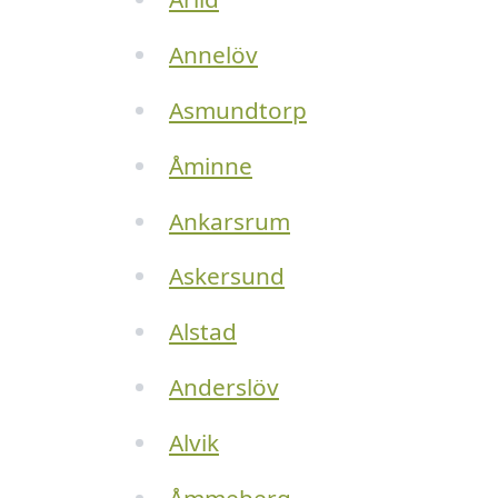
Annelöv
Asmundtorp
Åminne
Ankarsrum
Askersund
Alstad
Anderslöv
Alvik
Åmmeberg