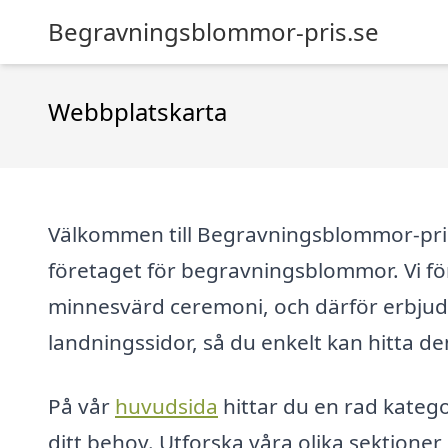
Begravningsblommor-pris.se
Webbplatskarta
Välkommen till Begravningsblommor-pris.se
företaget för begravningsblommor. Vi för
minnesvärd ceremoni, och därför erbjude
landningssidor, så du enkelt kan hitta d
På vår
huvudsida
hittar du en rad katego
ditt behov. Utforska våra olika sektioner,