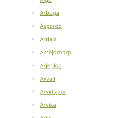
Arboga
Äsperöd
Ardala
Ambjörnarp
Arjeplog
Axvall
Arvidsjaur
Arvika
Arild