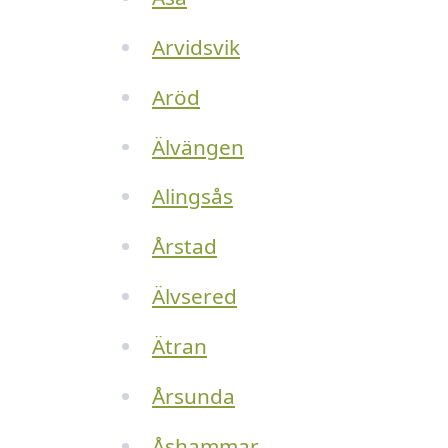
Arvidsvik
Aröd
Älvängen
Alingsås
Årstad
Älvsered
Ätran
Årsunda
Åshammar