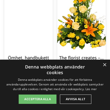
Ömhet, handbukett
The florist creates – Funeral decoration
×
229,00
kr
1595,00
kr
Denna webbplats använder
cookies
Denna webbplats använder cookies för att förbättra
Gå till butik
Gå till butik
användarupplevelsen. Genom att använda vår webbplats samtycker
du till alla cookies i enlighet med vår cookiepolicy.
Läs mer
ACCEPTERA ALLA
AVVISA ALLT