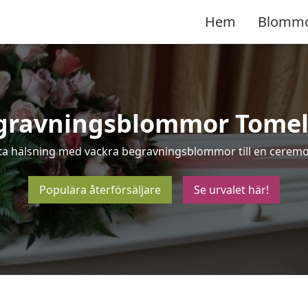
Hem
Blomm
gravningsblommor Tomeli
sta hälsning med vackra begravningsblommor till en ceremoni
Populära återförsäljare
Se urvalet här!