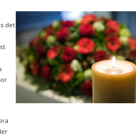
ns det
st
r
u
mor
öra
der