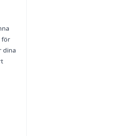
nna
 för
r dina
rt