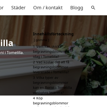
or
Städer
Om / kontakt
Blogg
Innehållsförteckning
lla
gömma
1
Vem kan skicka
begravningsblommor
 i Tomelilla.
idag i Tomelilla?
2
Vad kostar det att få
begravningsblommor
levererade i Tomelilla?
3
Vilka typer av
begravningsblommor
kan en florist i Tomelilla
vanligtvis leverera?
4
Köp
begravningsblommor