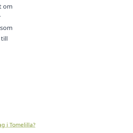
t om
r
 som
ill
 i Tomelilla?