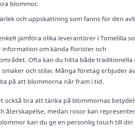
kra blommor.
kärlek och uppskattning som fanns för den avl
kelt jämföra olika leverantörer i Tomelilla s
 information om kända florister och
 området. Ofta kan du hitta både traditionella
smaker och stilar. Många företag erbjuder ä
lita på att blommorna når fram i tid.
t också bra att tänka på blommornas betydel
 och återskapelse, medan rosor kan represente
 blommor kan du ge en personlig touch till din