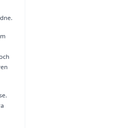
idne.
om
 och
ven
se.
ra