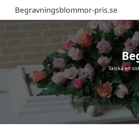
Begravningsblommor-pris.se
Be
Skicka en si