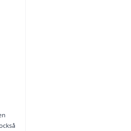
en
 också