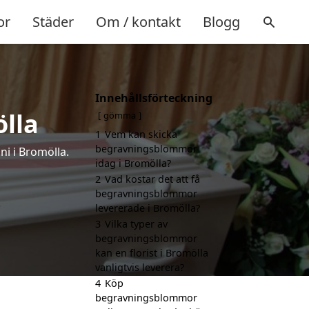
or
Städer
Om / kontakt
Blogg
Innehållsförteckning
lla
gömma
1
Vem kan skicka
begravningsblommor
i i Bromölla.
idag i Bromölla?
2
Vad kostar det att få
begravningsblommor
levererade i Bromölla?
3
Vilka typer av
begravningsblommor
kan en florist i Bromölla
vanligtvis leverera?
4
Köp
begravningsblommor