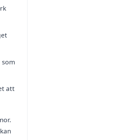
rk
get
e som
t att
mor.
 kan