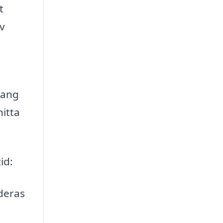
t
v
mang
itta
id:
deras