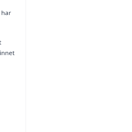
 har
t
innet