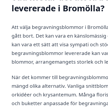
levererade i Bromölla?
Att välja begravningsblommor i Bromölla 
gått bort. Det kan vara en känslomässi
kan vara ett sätt att visa sympati och st
begravningsblommor levererade kan varie
blommor, arrangemangets storlek och le
När det kommer till begravningsblommor 
mängd olika alternativ. Vanliga snittblom
orkidéer och krysantemum. Många floris
och buketter anpassade för begravninga