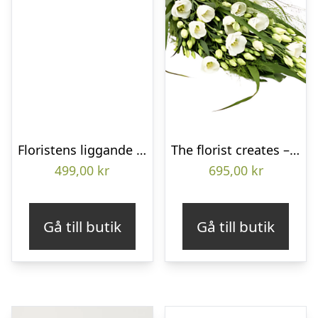
Floristens liggande bukett
The florist creates – Funeral bouquet
499,00
kr
695,00
kr
Gå till butik
Gå till butik