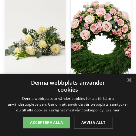
×
Denna webbplats använder
cookies
Saknad, liggande bukett
Begravningskrans
Denna webbplats använder cookies för att förbättra
799,00
kr
2495,00
kr
användarupplevelsen. Genom att använda vår webbplats samtycker
du till alla cookies i enlighet med vår cookiepolicy.
Läs mer
ACCEPTERA ALLA
AVVISA ALLT
Gå till butik
Gå till butik