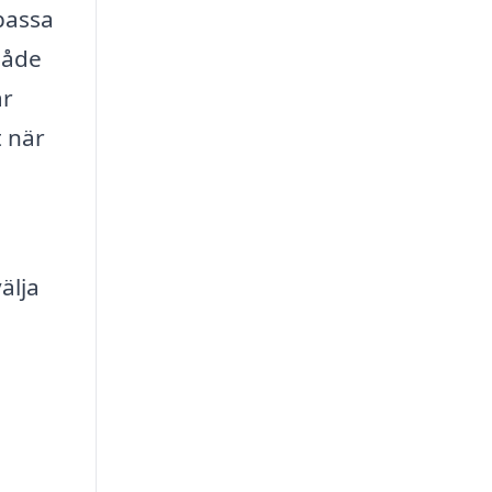
passa
både
är
t när
älja