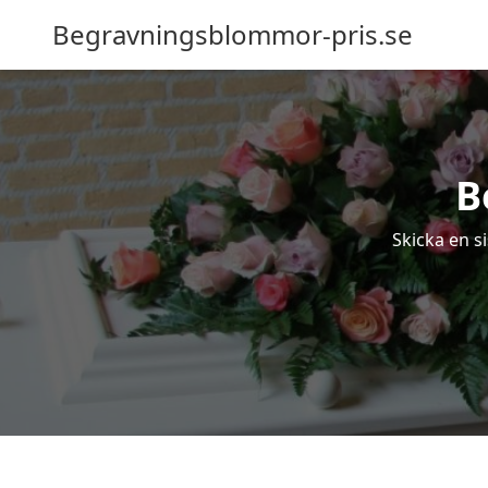
Begravningsblommor-pris.se
B
Skicka en s