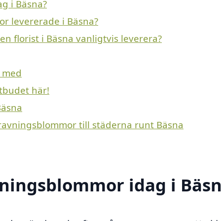
g i Bäsna?
or levererade i Bäsna?
 florist i Bäsna vanligtvis leverera?
a med
tbudet här!
Bäsna
gravningsblommor till städerna runt Bäsna
ningsblommor idag i Bäs