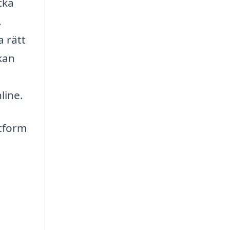
cka
.
a rätt
kan
line.
tform