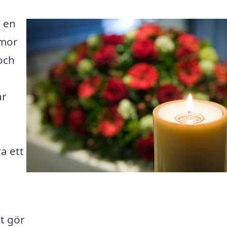
r en
mmor
och
år
a ett
t gör