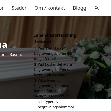
or
Städer
Om / kontakt
Blogg
Innehållsförteckning
na
gömma
1
Vem kan skicka
begravningsblommor
oni i Bäsna.
idag i Bäsna?
2
Vad kostar det att få
begravningsblommor
levererade i Bäsna?
3
Vilka typer av
begravningsblommor
kan en florist i Bäsna
vanligtvis leverera?
3.1
Typer av
begravningsblommor