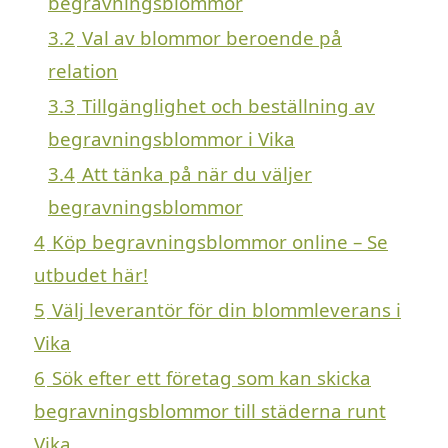
begravningsblommor
3.2
Val av blommor beroende på
relation
3.3
Tillgänglighet och beställning av
begravningsblommor i Vika
3.4
Att tänka på när du väljer
begravningsblommor
4
Köp begravningsblommor online – Se
utbudet här!
5
Välj leverantör för din blommleverans i
Vika
6
Sök efter ett företag som kan skicka
begravningsblommor till städerna runt
Vika