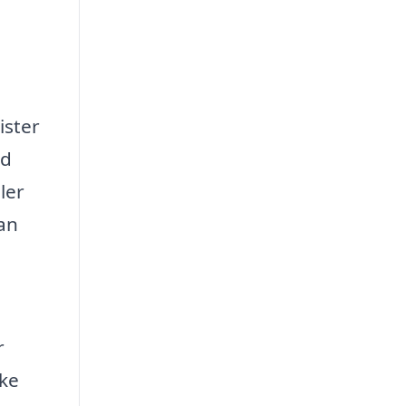
ister
nd
ler
lan
r
ske