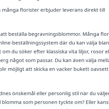
ånga florister erbjuder leverans direkt till
ör att beställa begravningsblommor. Många flor
line-beställningssystem där du kan välja bla
 du söker efter klassiska vita liljor, rosor el
berg något som passar. Du kan även välja mel
blir möjligt att skicka en vacker bukett oavsett
lidnes önskemål eller personlig stil när du välje
l blomma som personen tyckte om? Eller kan