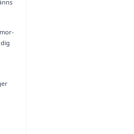
känns
mmor-
 dig
ger