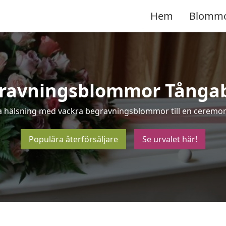
Hem
Blomm
ravningsblommor Tånga
ta hälsning med vackra begravningsblommor till en ceremon
Populära återförsäljare
Se urvalet här!