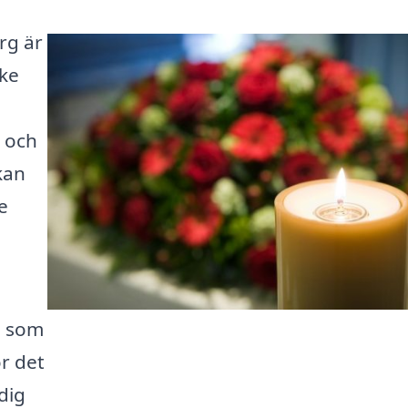
rg är
nke
a
 och
kan
e
g som
r det
 dig