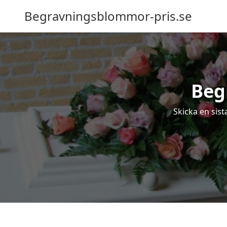
Begravningsblommor-pris.se
Beg
Skicka en sis