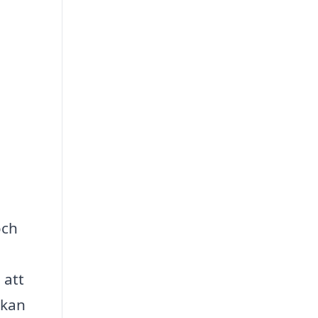
och
 att
 kan