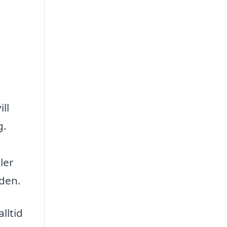
ll
g.
ler
aden.
lltid