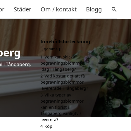
or
Städer
Om / kontakt
Blogg
Innehållsförteckning
berg
gömma
1
Vem kan skicka
begravningsblommor
i i Tångaberg.
idag i Tångaberg?
2
Vad kostar det att få
begravningsblommor
levererade i Tångaberg?
3
Vilka typer av
begravningsblommor
kan en florist i
Tångaberg vanligtvis
leverera?
4
Köp