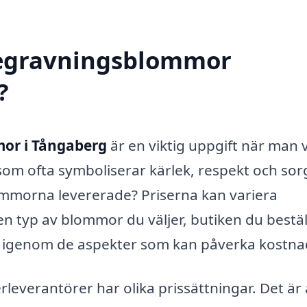
 begravningsblommor
?
or i Tångaberg
är en viktig uppgift när man vi
som ofta symboliserar kärlek, respekt och sor
ommorna levererade? Priserna kan variera
ken typ av blommor du väljer, butiken du bestäl
vi igenom de aspekter som kan påverka kostn
rleverantörer har olika prissättningar. Det är a