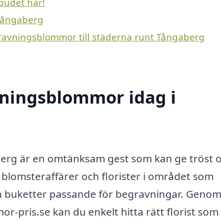
budet här!
 Tångaberg
gravningsblommor till städerna runt Tångaberg
ningsblommor idag i
erg är en omtänksam gest som kan ge tröst 
iga blomsteraffärer och florister i området som
h buketter passande för begravningar. Genom
pris.se kan du enkelt hitta rätt florist som