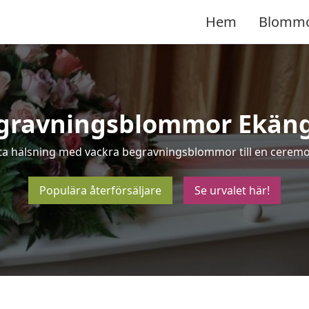
Hem
Blomm
gravningsblommor Ekän
sta hälsning med vackra begravningsblommor till en ceremo
Populära återförsäljare
Se urvalet här!