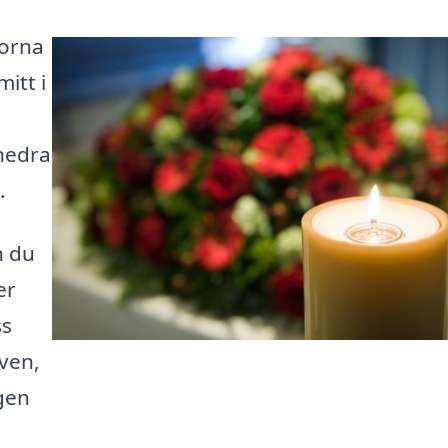
morna
itt i
 hedra
.
n du
er
ss
iven,
gen