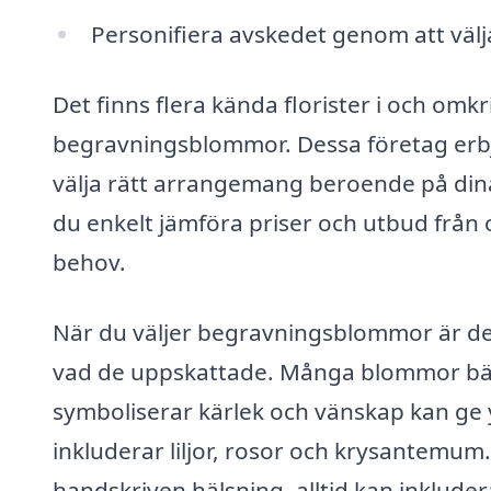
Personifiera avskedet genom att väl
Det finns flera kända florister i och om
begravningsblommor. Dessa företag erbjud
välja rätt arrangemang beroende på di
du enkelt jämföra priser och utbud från o
behov.
När du väljer begravningsblommor är det
vad de uppskattade. Många blommor bär 
symboliserar kärlek och vänskap kan ge ytt
inkluderar liljor, rosor och krysantemum
handskriven hälsning, alltid kan inklude