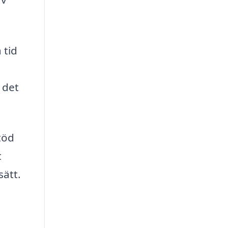
 tid
 det
töd
t
sätt.