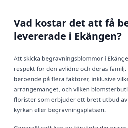
Vad kostar det att få
levererade i Ekängen?
Att skicka begravningsblommor i Ekäng
respekt för den avlidne och deras famil
beroende på flera faktorer, inklusive vil
arrangemanget, och vilken blomsterbutik 
florister som erbjuder ett brett utbud a
kyrkan eller begravningsplatsen.
Generellt sett kan du förvänta dig prise