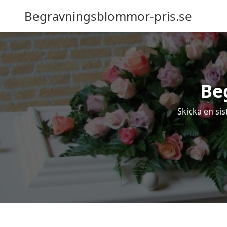
Begravningsblommor-pris.se
Be
Skicka en si