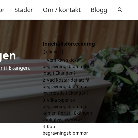
or
Städer
Om / kontakt
Blogg
Innehållsförteckning
gen
gömma
1
Vem kan skicka
begravningsblommor
ni i Ekängen.
idag i Ekängen?
2
Vad kostar det att få
begravningsblommor
levererade i Ekängen?
3
Vilka typer av
begravningsblommor
kan en florist i Ekängen
vanligtvis leverera?
4
Köp
begravningsblommor