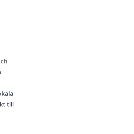
och
a
okala
 till