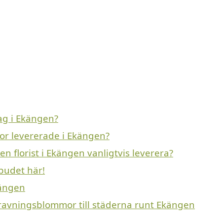
g i Ekängen?
or levererade i Ekängen?
 florist i Ekängen vanligtvis leverera?
budet här!
kängen
gravningsblommor till städerna runt Ekängen