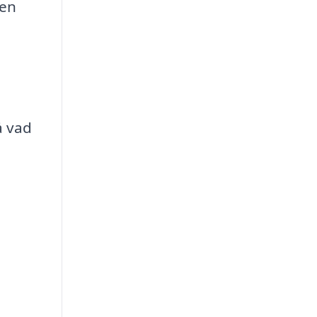
ven
å vad