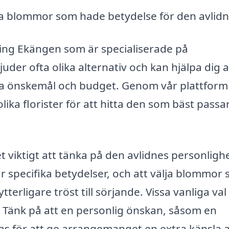
ja blommor som hade betydelse för den avlid
kring Ekängen som är specialiserade på
er ofta olika alternativ och kan hjälpa dig a
na önskemål och budget. Genom vår plattform
lika florister för att hitta den som bäst passa
 viktigt att tänka på den avlidnes personligh
specifika betydelser, och att välja blommor
erligare tröst till sörjande. Vissa vanliga val
. Tänk på att en personlig önskan, såsom en
ras för att ge arrangemanget en extra känsla 