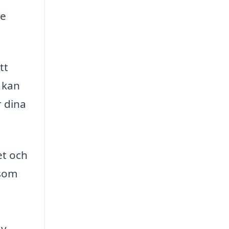
ne
tt
 kan
r dina
et och
 som
av