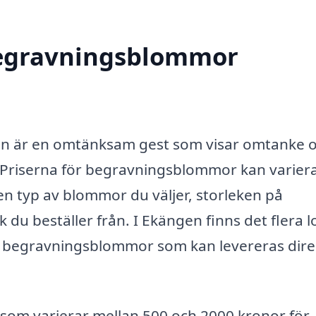
 begravningsblommor
en är en omtänksam gest som visar omtanke 
j. Priserna för begravningsblommor kan varier
ken typ av blommor du väljer, storleken på
du beställer från. I Ekängen finns det flera l
v begravningsblommor som kan levereras direkt
r som varierar mellan 500 och 2000 kronor för