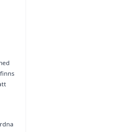
 med
finns
att
ordna