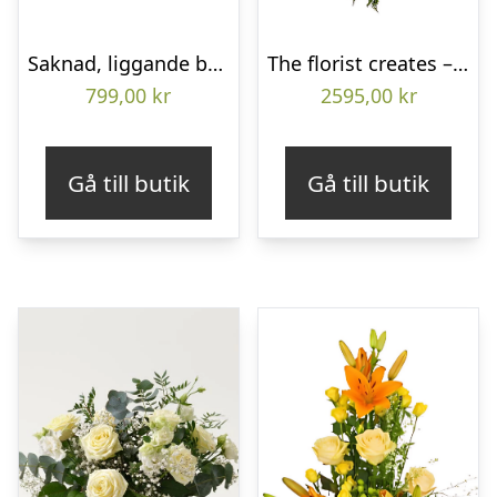
Saknad, liggande bukett
The florist creates – Funeral heart
799,00
kr
2595,00
kr
Gå till butik
Gå till butik