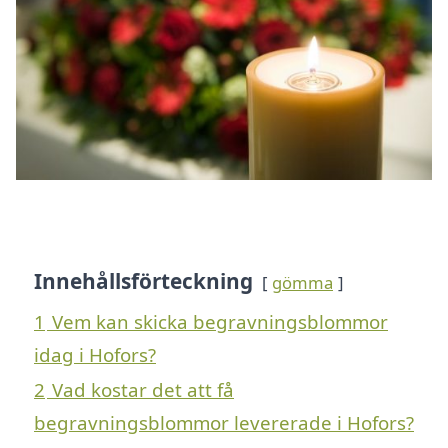
Innehållsförteckning
gömma
1
Vem kan skicka begravningsblommor
idag i Hofors?
2
Vad kostar det att få
begravningsblommor levererade i Hofors?