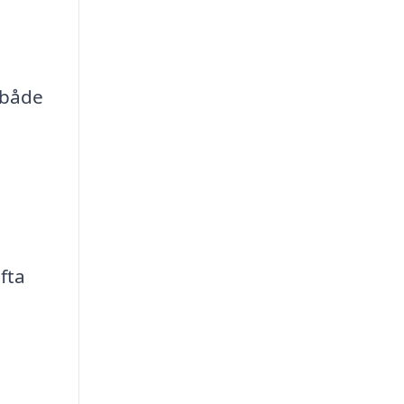
 både
fta