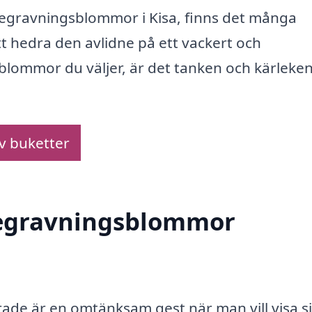
begravningsblommor i Kisa, finns det många
 att hedra den avlidne på ett vackert och
v blommor du väljer, är det tanken och kärleke
av buketter
 begravningsblommor
ade är en omtänksam gest när man vill visa si