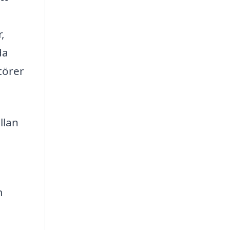
,
da
törer
llan
m