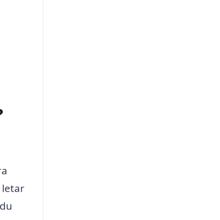
?
ra
letar
 du