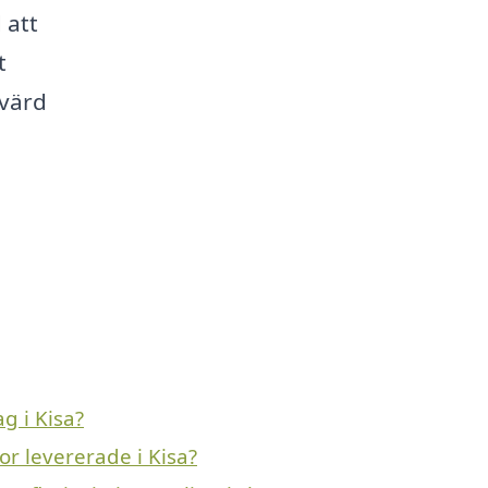
 att
t
svärd
g i Kisa?
r levererade i Kisa?