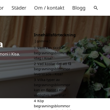
or
Städer
Om / kontakt
Blogg
Innehållsförteckning
a
gömma
1
Vem kan skicka
begravningsblommor
oni i Kisa.
idag i Kisa?
2
Vad kostar det att få
begravningsblommor
levererade i Kisa?
3
Vilka typer av
begravningsblommor
kan en florist i Kisa
vanligtvis leverera?
4
Köp
begravningsblommor