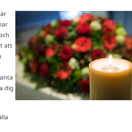
 är
har
 och
t att
u
ganta
a dig
lla