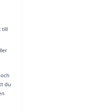
till
ller
 och
tt du
en