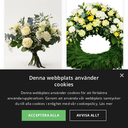
×
Denna webbplats använder
cookies
Saknad, stjälkstående bukett
The florist creates – Funeral wreath
Denna webbplats använder cookies för att förbättra
999,00
kr
2495,00
kr
användarupplevelsen. Genom att använda vår webbplats samtycker
du till alla cookies i enlighet med vår cookiepolicy.
Läs mer
ACCEPTERA ALLA
AVVISA ALLT
Gå till butik
Gå till butik