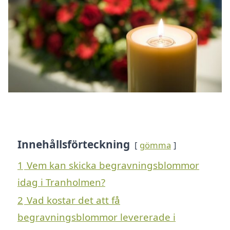
Innehållsförteckning
gömma
1
Vem kan skicka begravningsblommor
idag i Tranholmen?
2
Vad kostar det att få
begravningsblommor levererade i