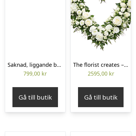
Saknad, liggande bukett
The florist creates – Funeral heart
799,00
kr
2595,00
kr
Gå till butik
Gå till butik