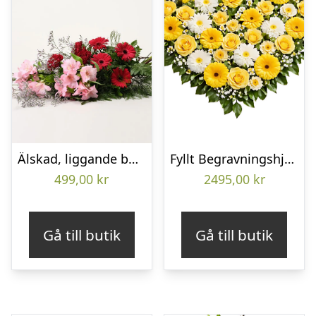
Älskad, liggande bukett
Fyllt Begravningshjärta
499,00
kr
2495,00
kr
Gå till butik
Gå till butik