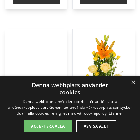
×
Denna webbplats använder
cookies
Denna webbplats använder cookies för att förbättra
användarupplevelsen. Genom att använda vår webbplats samtycker
du till alla cookies i enlighet med vår cookiepolicy.
Läs mer
ACCEPTERA ALLA
AVVISA ALLT
Ömhet, handbukett
The florist creates – Funeral decoration
229,00
kr
1595,00
kr