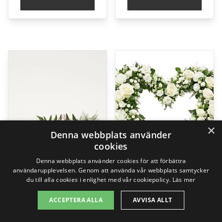
×
Denna webbplats använder
cookies
Denna webbplats använder cookies för att förbättra
användarupplevelsen. Genom att använda vår webbplats samtycker
du till alla cookies i enlighet med vår cookiepolicy.
Läs mer
ACCEPTERA ALLA
AVVISA ALLT
Farväl, liggande bukett
The florist creates – Funeral heart