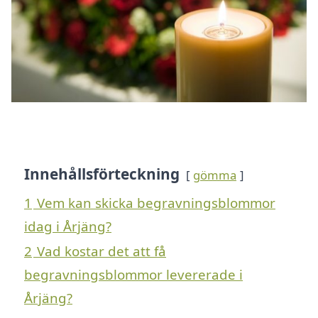
Innehållsförteckning
gömma
1
Vem kan skicka begravningsblommor
idag i Årjäng?
2
Vad kostar det att få
begravningsblommor levererade i
Årjäng?