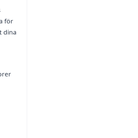
s
a för
t dina
orer