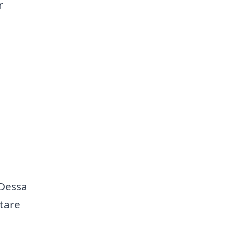
r
 Dessa
ttare