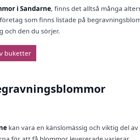
mor i Sandarne
, finns det alltså många alter
 de företag som finns listade på begravningsbl
ig och den du sörjer.
av buketter
 begravningsblommor
ne
kan vara en känslomässig och viktig del av 
rna för att få blommor levererade varierar