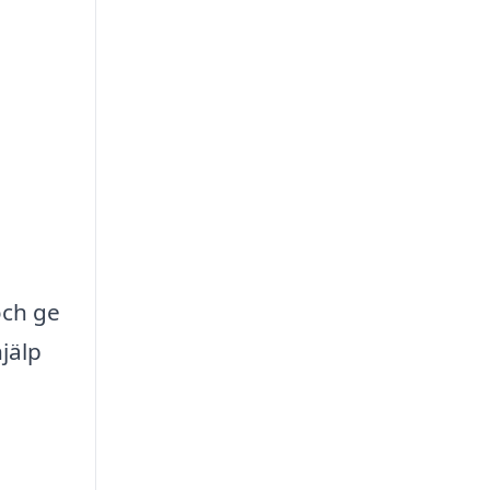
och ge
jälp