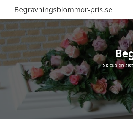
Begravningsblommor-pris.se
Be
Skicka en si