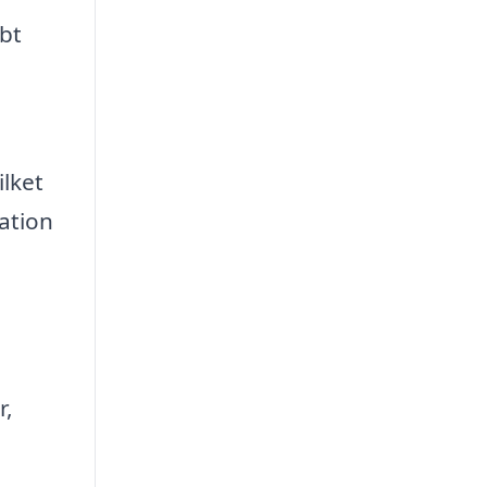
bbt
ilket
ration
.
r,