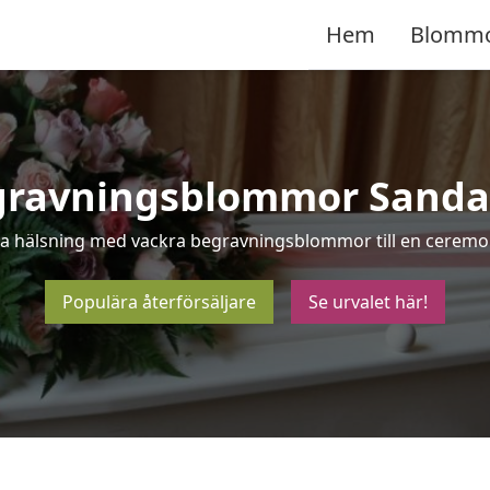
Hem
Blomm
gravningsblommor Sanda
sta hälsning med vackra begravningsblommor till en ceremon
Populära återförsäljare
Se urvalet här!