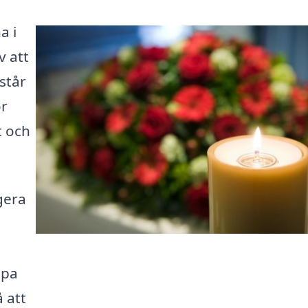
a i
v att
står
or
t och
gera
lpa
å att