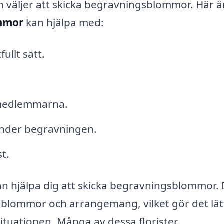
an väljer att skicka begravningsblommor. Här ä
mmor
kan hjälpa med:
ullt sätt.
jemedlemmarna.
under begravningen.
t.
kan hjälpa dig att skicka begravningsblommor.
a blommor och arrangemang, vilket gör det lä
 situationen. Många av dessa florister