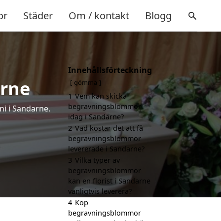
or
Städer
Om / kontakt
Blogg
Innehållsförteckning
rne
gömma
1
Vem kan skicka
begravningsblommor
i i Sandarne.
idag i Sandarne?
2
Vad kostar det att få
begravningsblommor
levererade i Sandarne?
3
Vilka typer av
begravningsblommor
kan en florist i Sandarne
vanligtvis leverera?
4
Köp
begravningsblommor