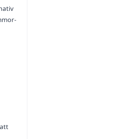
nativ
ommor-
att