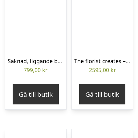
Saknad, liggande bukett
The florist creates – Funeral heart
799,00
kr
2595,00
kr
Gå till butik
Gå till butik