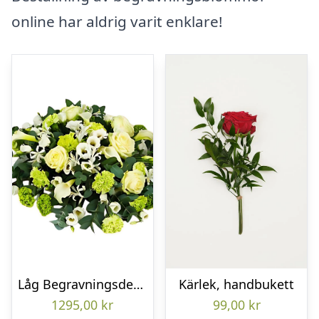
online har aldrig varit enklare!
Låg Begravningsdekoration
Kärlek, handbukett
1295,00
kr
99,00
kr