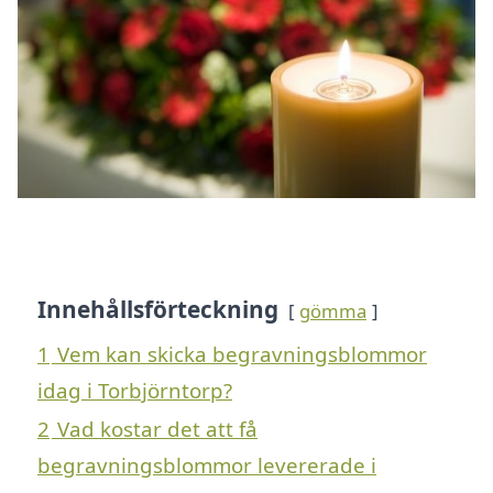
Innehållsförteckning
gömma
1
Vem kan skicka begravningsblommor
idag i Torbjörntorp?
2
Vad kostar det att få
begravningsblommor levererade i