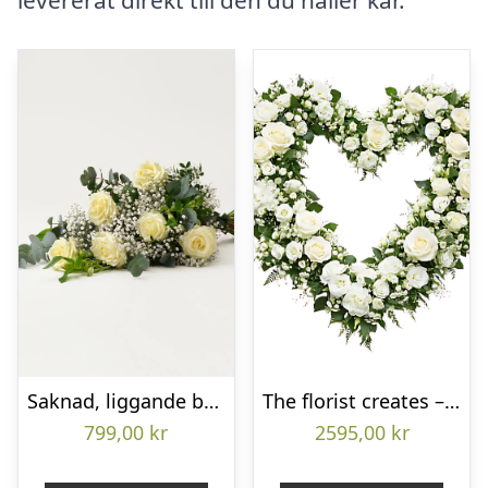
Saknad, liggande bukett
The florist creates – Funeral heart
799,00
kr
2595,00
kr