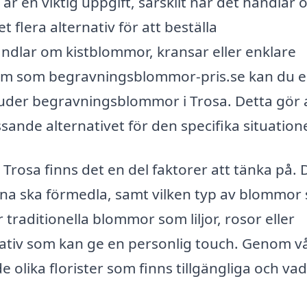
är en viktig uppgift, särskilt när det handlar 
t flera alternativ för att beställa
dlar om kistblommor, kransar eller enklare
orm som begravningsblommor-pris.se kan du e
bjuder begravningsblommor i Trosa. Detta gör 
ssande alternativet för den specifika situation
rosa finns det en del faktorer att tänka på. 
a ska förmedla, samt vilken typ av blommor
traditionella blommor som liljor, rosor eller
rnativ som kan ge en personlig touch. Genom v
e olika florister som finns tillgängliga och va