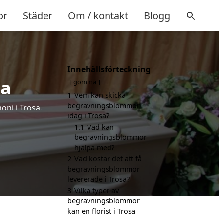
or
Städer
Om / kontakt
Blogg
Innehållsförteckning
sa
gömma
1
Vem kan skicka
begravningsblommor
oni i Trosa.
idag i Trosa?
1.1
Vad kan
begravningsblommor
hjälpa med?
2
Vad kostar det att få
begravningsblommor
levererade i Trosa?
3
Vilka typer av
begravningsblommor
kan en florist i Trosa