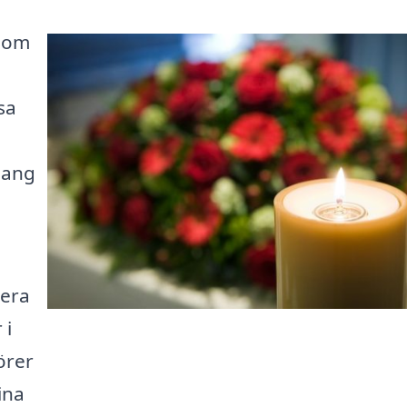
 som
sa
mang
gera
 i
örer
ina