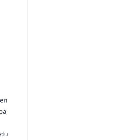
 en
 på
 du