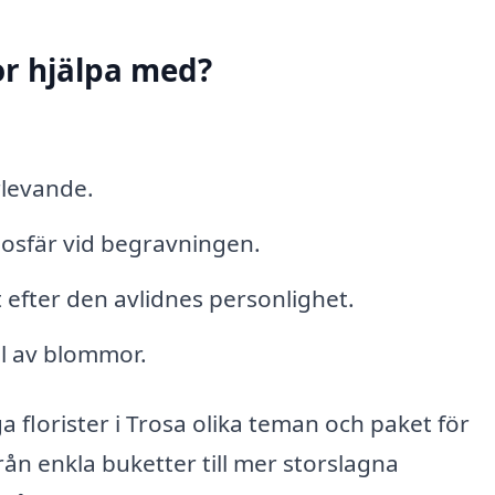
r hjälpa med?
rlevande.
mosfär vid begravningen.
fter den avlidnes personlighet.
al av blommor.
 florister i Trosa olika teman och paket för
ån enkla buketter till mer storslagna