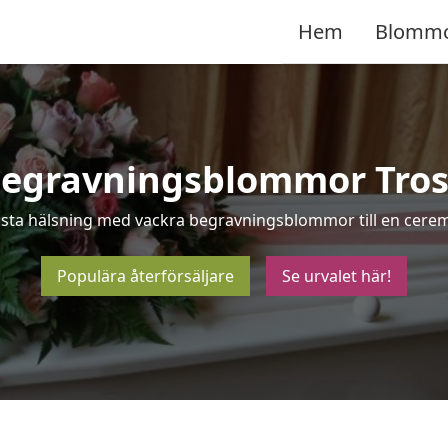
Hem
Blomm
egravningsblommor Tro
ista hälsning med vackra begravningsblommor till en cerem
Populära återförsäljare
Se urvalet här!