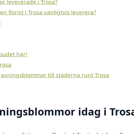
r levererade i Trosa?
 florist i Trosa vanligtvis leverera?
r
budet här!
Trosa
gravningsblommor till städerna runt Trosa
ningsblommor idag i Tros