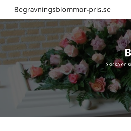
Begravningsblommor-pris.se
B
Skicka en s