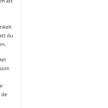
om att
nkelt
att du
en.
Det
 som
år
d de