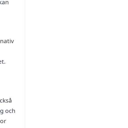
kan
nativ
t.
också
ig och
mor