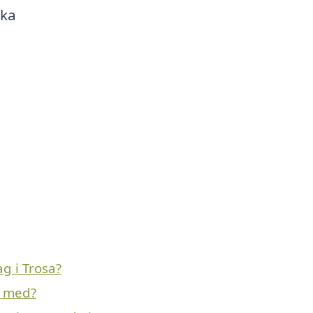
ska
g i Trosa?
a med?