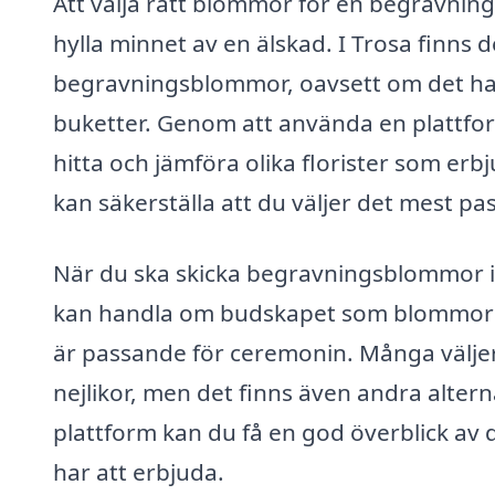
Att välja rätt blommor för en begravning 
hylla minnet av en älskad. I Trosa finns de
begravningsblommor, oavsett om det han
buketter. Genom att använda en plattf
hitta och jämföra olika florister som er
kan säkerställa att du väljer det mest pa
När du ska skicka begravningsblommor i T
kan handla om budskapet som blommorn
är passande för ceremonin. Många väljer 
nejlikor, men det finns även andra alte
plattform kan du få en god överblick av d
har att erbjuda.