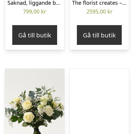
Saknad, liggande bukett
The florist creates – Funeral heart
799,00
kr
2595,00
kr
Gå till butik
Gå till butik