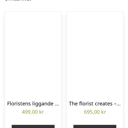
Floristens liggande bukett
The florist creates – Funeral bouquet
499,00
kr
695,00
kr