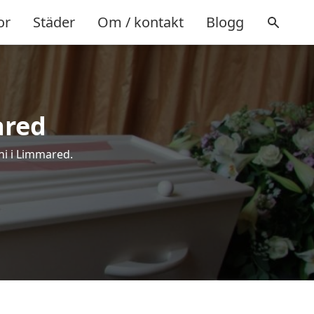
or
Städer
Om / kontakt
Blogg
ared
ni i Limmared.