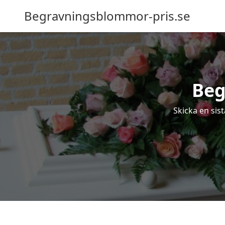
Begravningsblommor-pris.se
Beg
Skicka en sis