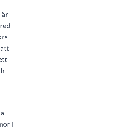
 är
ared
kra
att
ett
ch
ka
or i