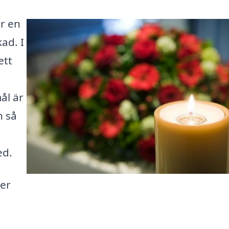
r en
ad. I
ett
ål är
n så
ed.
ver