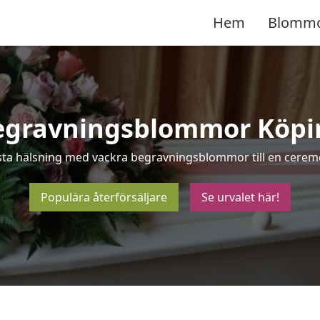
Hem
Blomm
egravningsblommor Köpi
ista hälsning med vackra begravningsblommor till en ceremo
Populära återförsäljare
Se urvalet här!