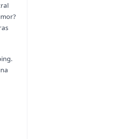
ral
mmor?
ras
ping.
ina
a