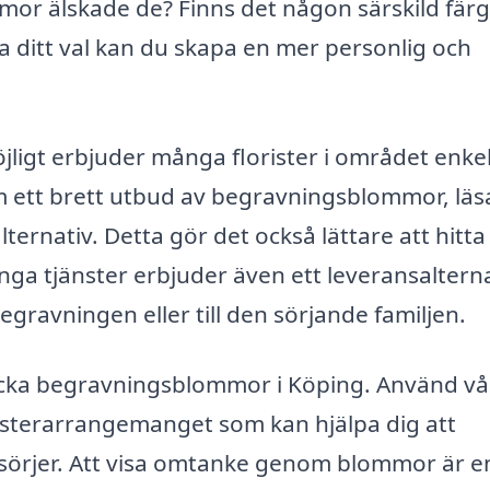
mmor älskade de? Finns det någon särskild fär
ditt val kan du skapa en mer personlig och
ligt erbjuder många florister i området enke
m ett brett utbud av begravningsblommor, läs
ternativ. Detta gör det också lättare att hitta
ga tjänster erbjuder även ett leveransalterna
egravningen eller till den sörjande familjen.
kicka begravningsblommor i Köping. Använd vå
omsterarrangemanget som kan hjälpa dig att
 sörjer. Att visa omtanke genom blommor är e