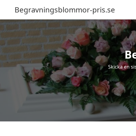
Begravningsblommor-pris.se
B
Skicka en s