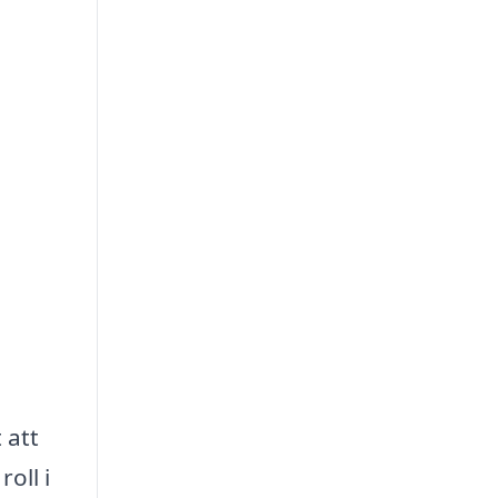
 att
oll i