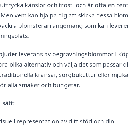
ttrycka känslor och tröst, och är ofta en cent
 Men vem kan hjälpa dig att skicka dessa blo
lla vackra blomsterarrangemang som kan levere
vningsplats.
erbjuder leverans av begravningsblommor i Kö
a olika alternativ och välja det som passar d
aditionella kransar, sorgbuketter eller mjuk
ör alla smaker och budgetar.
 sätt:
suell representation av ditt stöd och din