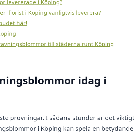
or levererade i Köping?
 florist i Köping vanligtvis leverera?
budet här!
Köping
gravningsblommor till städerna runt Köping
ningsblommor idag i
aste prövningar. I sådana stunder är det viktigt
ngsblommor i Köping kan spela en betydande r