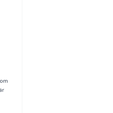
 som
är