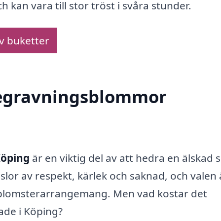
h kan vara till stor tröst i svåra stunder.
av buketter
 begravningsblommor
Köping
är en viktig del av att hedra en älskad
lor av respekt, kärlek och saknad, och valen 
t blomsterarrangemang. Men vad kostar det
ade i Köping?