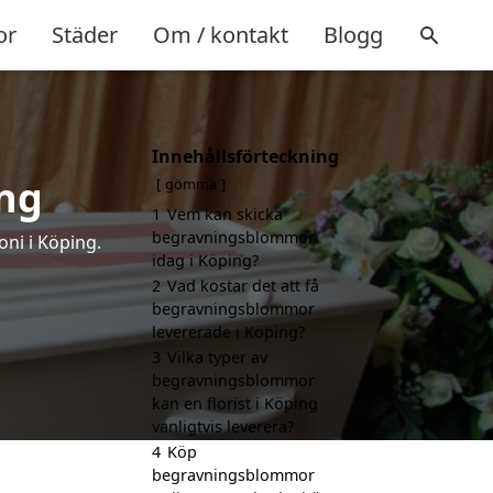
or
Städer
Om / kontakt
Blogg
Innehållsförteckning
ng
gömma
1
Vem kan skicka
begravningsblommor
ni i Köping.
idag i Köping?
2
Vad kostar det att få
begravningsblommor
levererade i Köping?
3
Vilka typer av
begravningsblommor
kan en florist i Köping
vanligtvis leverera?
4
Köp
begravningsblommor