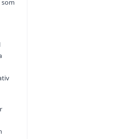
g som
l
a
tiv
r
n