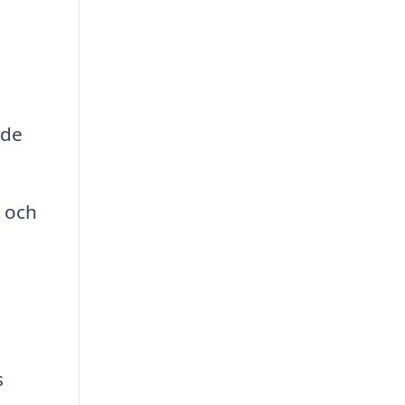
 de
 och
s