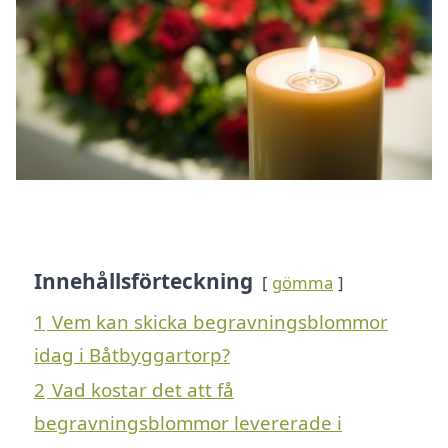
Innehållsförteckning
gömma
1
Vem kan skicka begravningsblommor
idag i Båtbyggartorp?
2
Vad kostar det att få
begravningsblommor levererade i