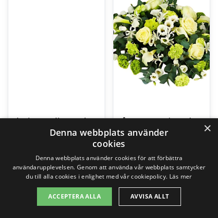
Floristens liggande bukett
Låg Begravningsdekoration
×
Denna webbplats använder
499,00
kr
1295,00
kr
cookies
Denna webbplats använder cookies för att förbättra
användarupplevelsen. Genom att använda vår webbplats samtycker
Gå till butik
Gå till butik
du till alla cookies i enlighet med vår cookiepolicy.
Läs mer
ACCEPTERA ALLA
AVVISA ALLT