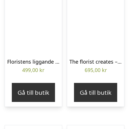
Floristens liggande bukett
The florist creates – Funeral bouquet
499,00
kr
695,00
kr
Gå till butik
Gå till butik