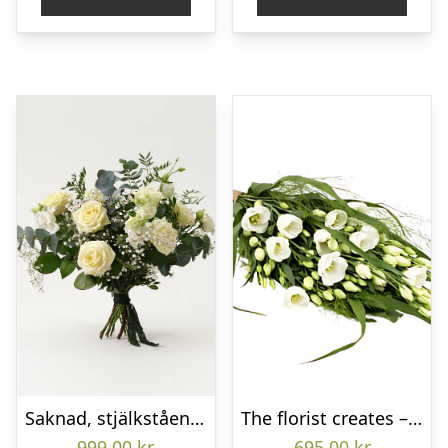
Saknad, stjälkstående bukett
The florist creates – Funeral bouquet
999,00
kr
695,00
kr