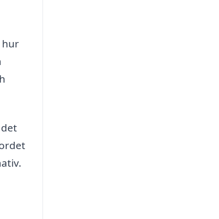
a hur
h
ch
 det
ordet
ativ.