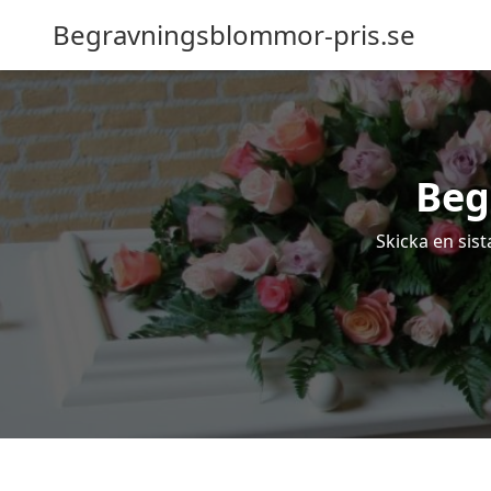
Begravningsblommor-pris.se
Beg
Skicka en sis