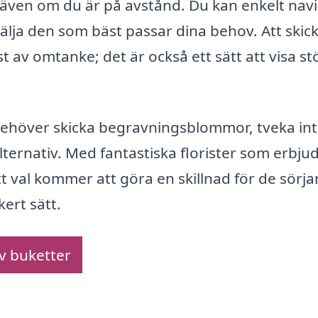
r även om du är på avstånd. Du kan enkelt nav
välja den som bäst passar dina behov. Att skic
av omtanke; det är också ett sätt att visa st
 behöver skicka begravningsblommor, tveka int
alternativ. Med fantastiska florister som erbju
itt val kommer att göra en skillnad för de sörj
ert sätt.
av buketter