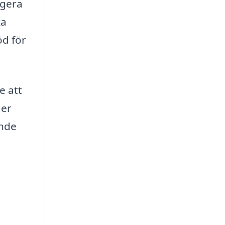
igera
ka
öd för
e att
der
ande