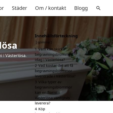
or
Städer
Om / kontakt
Blogg
Innehållsförteckning
lösa
gömma
1
Vem kan skicka
begravningsblommor
 i Västerlösa.
idag i Västerlösa?
2
Vad kostar det att få
begravningsblommor
levererade i Västerlösa?
3
Vilka typer av
begravningsblommor
kan en florist i
Västerlösa vanligtvis
leverera?
4
Köp