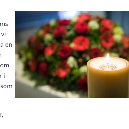
inns
vi
ra en
n
 som
 i
t som
r,