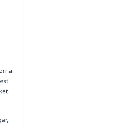
terna
mest
lket
gar,