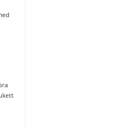
 med
öra
ukett