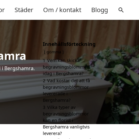
or
Städer
Om / kontakt
Blogg
Innehållsförteckning
amra
gömma
1
Vem kan skicka
begravningsblommor
i i Bergshamra.
idag i Bergshamra?
2
Vad kostar det att få
begravningsblommor
levererade i
Bergshamra?
3
Vilka typer av
begravningsblommor
kan en florist i
Bergshamra vanligtvis
leverera?