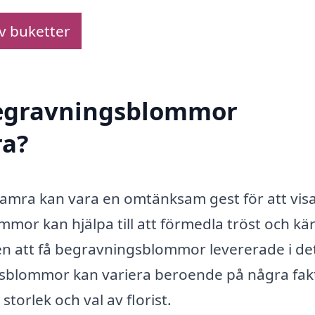
av buketter
 begravningsblommor
ra?
mra kan vara en omtänksam gest för att visa 
ommor kan hjälpa till att förmedla tröst och kär
gen att få begravningsblommor levererade i de
sblommor kan variera beroende på några fakt
orlek och val av florist.