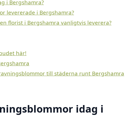
ag i Bergshamra?
or levererade i Bergshamra?
n florist i Bergshamra vanligtvis leverera?
budet här!
 Bergshamra
gravningsblommor till städerna runt Bergshamra
ningsblommor idag i