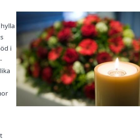
hylla
as
öd i
-
lika
mor
t