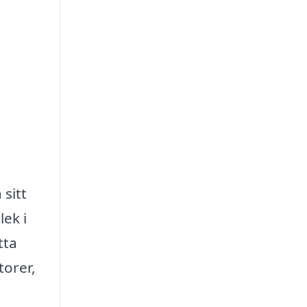
sitt
lek i
tta
orer,