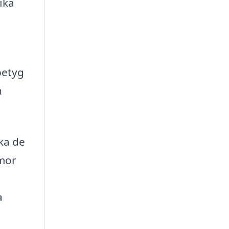
ika
betyg
h
ka de
mmor
a