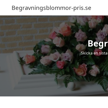
Begravningsblommor-pris.se
Beg
Skicka en sist