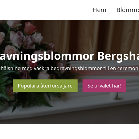
Hem
Blomm
ravningsblommor Bergsh
a hälsning med vackra begravningsblommor till en ceremon
Populära återförsäljare
Se urvalet här!