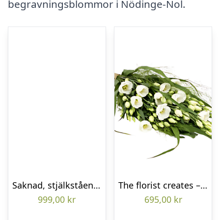
begravningsblommor i Nödinge-Nol.
Saknad, stjälkstående bukett
The florist creates – Funeral bouquet
999,00
kr
695,00
kr