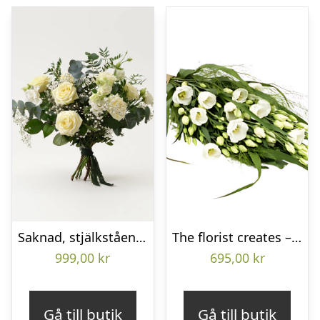
Saknad, stjälkstående bukett
The florist creates – Funeral bouquet
999,00
kr
695,00
kr
Gå till butik
Gå till butik