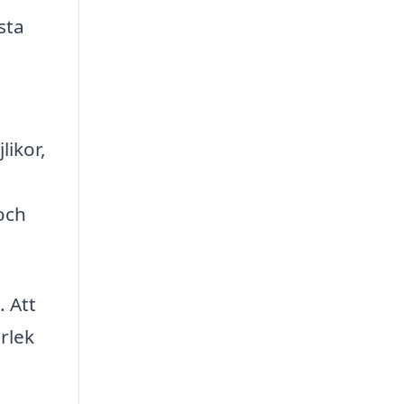
sta
likor,
och
. Att
rlek