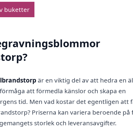
av buketter
 begravningsblommor
storp?
lbrandstorp
är en viktig del av att hedra en ä
 förmåga att förmedla känslor och skapa en
gens tid. Men vad kostar det egentligen att 
andstorp? Priserna kan variera beroende på f
ngemangets storlek och leveransavgifter.