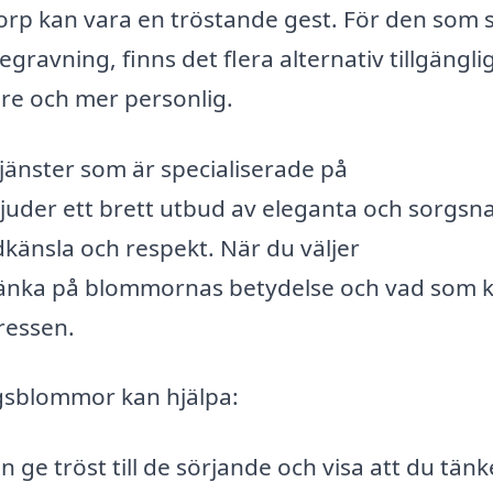
rp kan vara en tröstande gest. För den som 
gravning, finns det flera alternativ tillgängli
are och mer personlig.
-tjänster som är specialiserade på
uder ett brett utbud av eleganta och sorgsn
känsla och respekt. När du väljer
 tänka på blommornas betydelse och vad som 
ressen.
gsblommor kan hjälpa:
 ge tröst till de sörjande och visa att du tänk