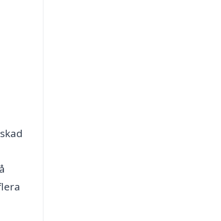
lskad
få
lera