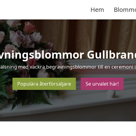
Hem
Blomm
vningsblommor Gullbran
 hälsning med vackra begravningsblommor till en ceremoni i
Populära återförsäljare
Se urvalet här!