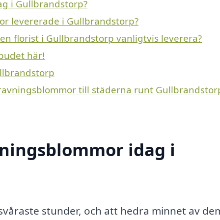
g i Gullbrandstorp?
or levererade i Gullbrandstorp?
 florist i Gullbrandstorp vanligtvis leverera?
budet här!
ullbrandstorp
gravningsblommor till städerna runt Gullbrandstor
ningsblommor idag i
s svåraste stunder, och att hedra minnet av de