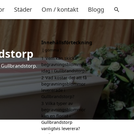
or
Städer
Om / kontakt
Blogg
Innehållsförteckning
dstorp
gömma
1
Vem kan skicka
begravningsblommor
 Gullbrandstorp.
idag i Gullbrandstorp?
2
Vad kostar det att få
begravningsblommor
levererade i
Gullbrandstorp?
3
Vilka typer av
begravningsblommor
kan en florist i
Gullbrandstorp
vanligtvis leverera?