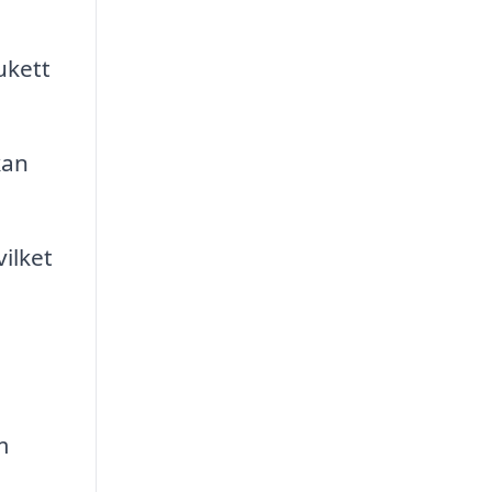
ukett
kan
ilket
m