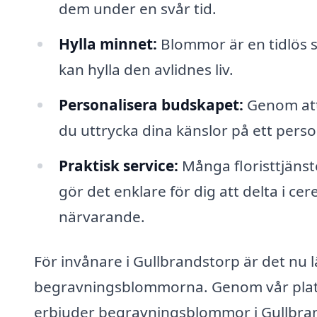
dem under en svår tid.
Hylla minnet:
Blommor är en tidlös s
kan hylla den avlidnes liv.
Personalisera budskapet:
Genom att
du uttrycka dina känslor på ett person
Praktisk service:
Många floristtjänste
gör det enklare för dig att delta i c
närvarande.
För invånare i Gullbrandstorp är det nu l
begravningsblommorna. Genom vår platt
erbjuder begravningsblommor i Gullbrands