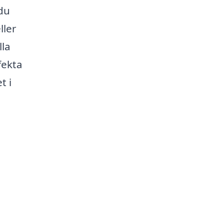
 du
ller
lla
fekta
t i