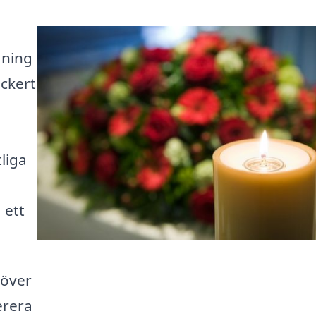
aning
ackert
liga
 ett
 över
erera