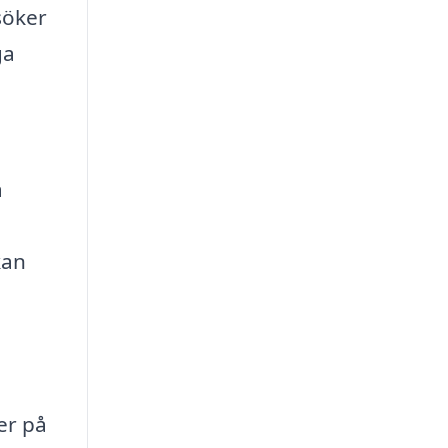
söker
ga
a
kan
er på