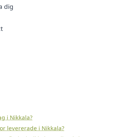
a dig
t
g i Nikkala?
r levererade i Nikkala?