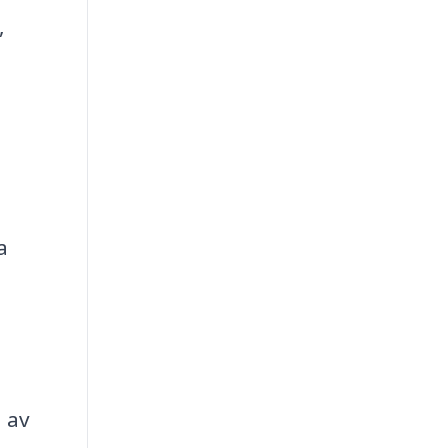
,
a
 av