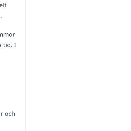
elt
.
ommor
tid. I
or och