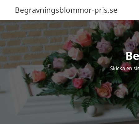
Begravningsblommor-pris.se
Be
Skicka en si