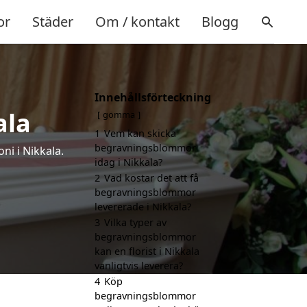
or
Städer
Om / kontakt
Blogg
Innehållsförteckning
ala
gömma
1
Vem kan skicka
begravningsblommor
ni i Nikkala.
idag i Nikkala?
2
Vad kostar det att få
begravningsblommor
levererade i Nikkala?
3
Vilka typer av
begravningsblommor
kan en florist i Nikkala
vanligtvis leverera?
4
Köp
begravningsblommor