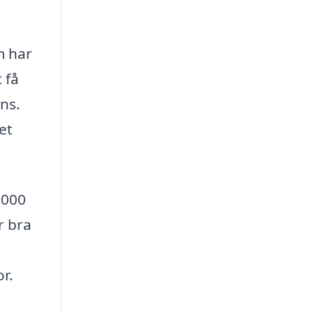
m har
 få
ns.
et
2000
r bra
r.