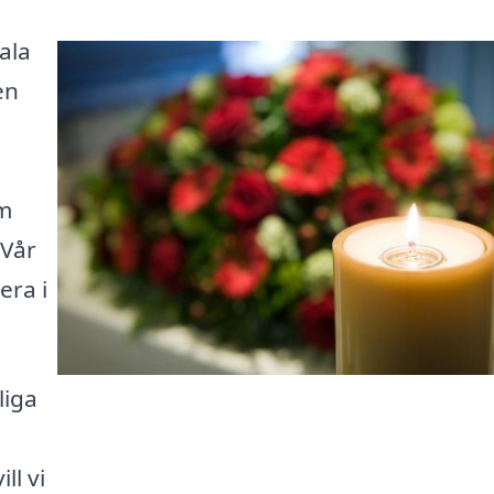
ala
en
om
 Vår
era i
liga
ll vi