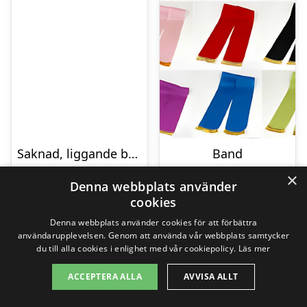
Saknad, liggande bukett
Band
799,00
kr
295,00
kr
×
Denna webbplats använder
cookies
Denna webbplats använder cookies för att förbättra
Gå till butik
Gå till butik
användarupplevelsen. Genom att använda vår webbplats samtycker
du till alla cookies i enlighet med vår cookiepolicy.
Läs mer
ACCEPTERA ALLA
AVVISA ALLT