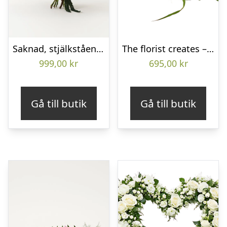
Saknad, stjälkstående bukett
The florist creates – Funeral bouquet
999,00
kr
695,00
kr
Gå till butik
Gå till butik