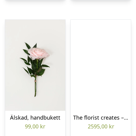
Älskad, handbukett
The florist creates – Funeral heart
99,00
kr
2595,00
kr