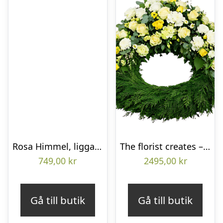
Rosa Himmel, liggande bukett
The florist creates – Funeral wreath
749,00
kr
2495,00
kr
Gå till butik
Gå till butik