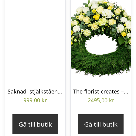
Saknad, stjälkstående bukett
The florist creates – Funeral wreath
999,00
kr
2495,00
kr
Gå till butik
Gå till butik