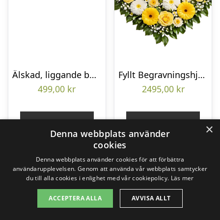
Älskad, liggande bukett
Fyllt Begravningshjärta
499,00
kr
2495,00
kr
Gå till butik
Gå till butik
×
Denna webbplats använder
cookies
Denna webbplats använder cookies för att förbättra
användarupplevelsen. Genom att använda vår webbplats samtycker
du till alla cookies i enlighet med vår cookiepolicy.
Läs mer
ACCEPTERA ALLA
AVVISA ALLT