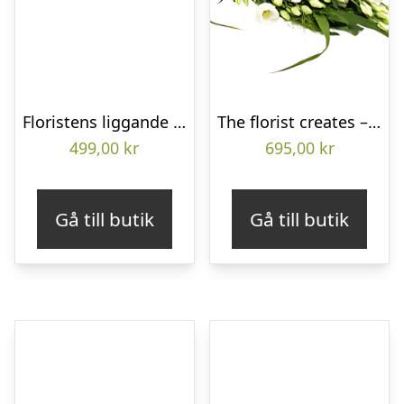
Floristens liggande bukett
The florist creates – Funeral bouquet
499,00
kr
695,00
kr
Gå till butik
Gå till butik