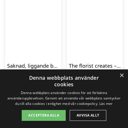
Saknad, liggande bukett
The florist creates – Funeral heart
×
799,00
kr
2595,00
kr
Denna webbplats använder
cookies
Denna webbplats använder cookies för att förbättra
Gå till butik
Gå till butik
användarupplevelsen. Genom att använda vår webbplats samtycker
du till alla cookies i enlighet med vår cookiepolicy.
Läs mer
ACCEPTERA ALLA
AVVISA ALLT