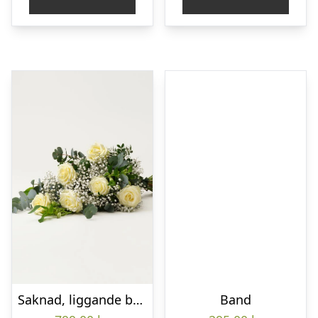
Saknad, liggande bukett
Band