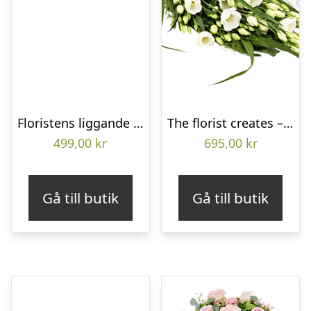
Floristens liggande bukett
The florist creates – Funeral bouquet
499,00
kr
695,00
kr
Gå till butik
Gå till butik