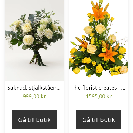
Saknad, stjälkstående bukett
The florist creates – Funeral decoration
999,00
kr
1595,00
kr
Gå till butik
Gå till butik