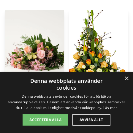
×
Denna webbplats använder
cookies
Denna webbplats använder cookies för att förbättra
användarupplevelsen. Genom att använda vår webbplats samtycker
Rosa Himmel, liggande bukett
Hög Begravningsdekoration
du till alla cookies i enlighet med vår cookiepolicy.
Läs mer
749,00
kr
1595,00
kr
ACCEPTERA ALLA
AVVISA ALLT