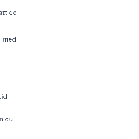
att ge
ta med
tid
an du