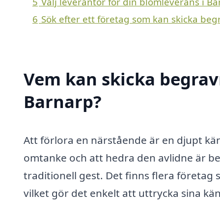
5
Välj leverantör för din blomleverans i B
6
Sök efter ett företag som kan skicka be
Vem kan skicka begrav
Barnarp?
Att förlora en närstående är en djupt kän
omtanke och att hedra den avlidne är b
traditionell gest. Det finns flera föret
vilket gör det enkelt att uttrycka sina kä