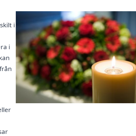
ilt i
ra i
 kan
från
ller
sar