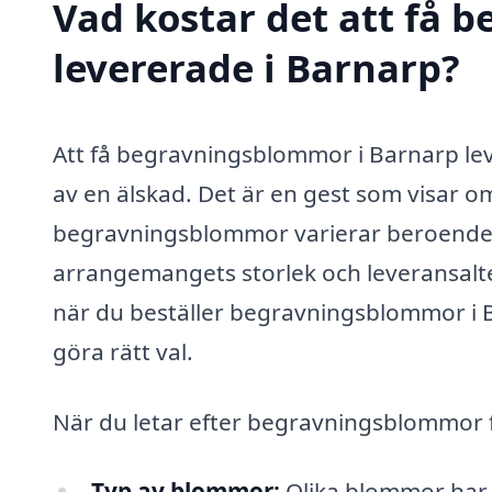
Vad kostar det att få
levererade i Barnarp?
Att få begravningsblommor i Barnarp lev
av en älskad. Det är en gest som visar om
begravningsblommor varierar beroende p
arrangemangets storlek och leveransalter
när du beställer begravningsblommor i B
göra rätt val.
När du letar efter begravningsblommor f
Typ av blommor:
Olika blommor har o