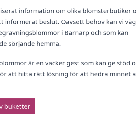
aniserat information om olika blomsterbutiker 
tt informerat beslut. Oavsett behov kan vi vä
på begravningsblommor i Barnarp och som kan
ill de sörjande hemma.
sblommor är en vacker gest som kan ge stöd 
för att hitta rätt lösning för att hedra minnet 
av buketter