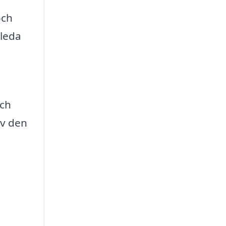
och
gleda
och
av den