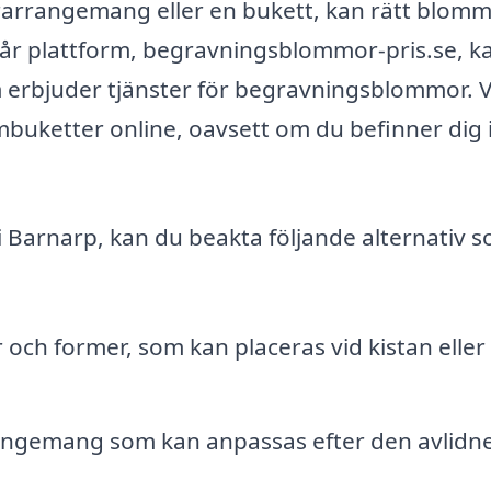
rarrangemang eller en bukett, kan rätt blom
 vår plattform, begravningsblommor-pris.se, k
m erbjuder tjänster för begravningsblommor. V
ombuketter online, oavsett om du befinner dig 
 Barnarp, kan du beakta följande alternativ 
r och former, som kan placeras vid kistan eller
rangemang som kan anpassas efter den avlidn