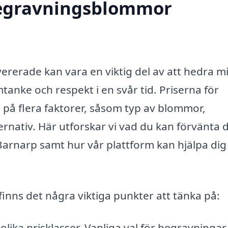
 begravningsblommor
ererade kan vara en viktig del av att hedra m
tanke och respekt i en svår tid. Priserna för
å flera faktorer, såsom typ av blommor,
nativ. Här utforskar vi vad du kan förvänta 
arnarp samt hur vår plattform kan hjälpa dig 
inns det några viktiga punkter att tänka på:
lika prisklasser. Vanliga val för begravningar