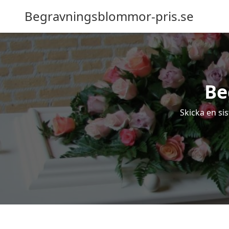
Begravningsblommor-pris.se
Be
Skicka en si