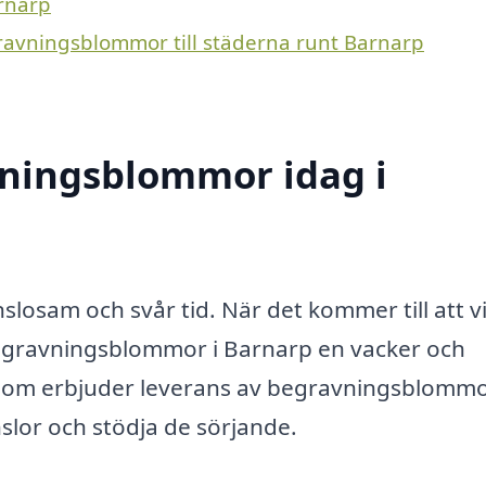
arnarp
gravningsblommor till städerna runt Barnarp
ningsblommor idag i
slosam och svår tid. När det kommer till att v
egravningsblommor i Barnarp en vacker och
ag som erbjuder leverans av begravningsblommo
nslor och stödja de sörjande.