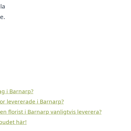
la
e.
g i Barnarp?
or levererade i Barnarp?
 florist i Barnarp vanligtvis leverera?
budet här!