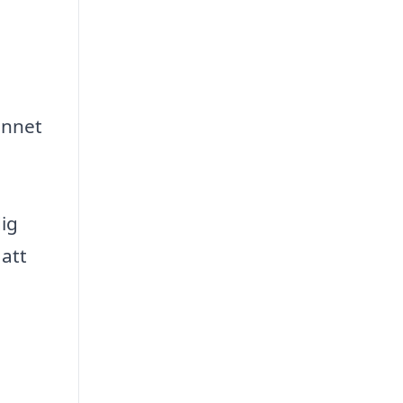
innet
dig
att