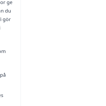
mor ge
an du
i gör
i
som
 på
es