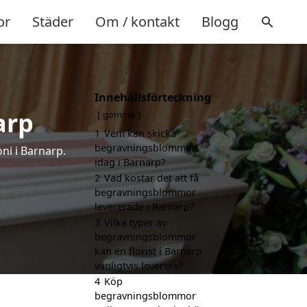
or
Städer
Om / kontakt
Blogg
Innehållsförteckning
arp
gömma
1
Vem kan skicka
begravningsblommor
ni i Barnarp.
idag i Barnarp?
2
Vad kostar det att få
begravningsblommor
levererade i Barnarp?
3
Vilka typer av
begravningsblommor
kan en florist i Barnarp
vanligtvis leverera?
4
Köp
begravningsblommor