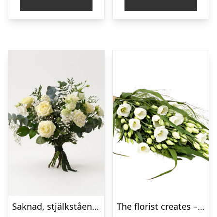
Saknad, stjälkstående bukett
The florist creates – Funeral bouquet