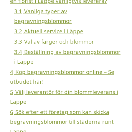
en florist i Läppe vanligtvis leverera?
3.1
Vanliga typer av
begravningsblommor
3.2
Aktuell service i Läppe
3.3
Val av färger och blommor
3.4
Beställning av begravningsblommor
i Läppe
4
Köp begravningsblommor online – Se
utbudet här!
5
Välj leverantör för din blommleverans i
Läppe
6
Sök efter ett företag som kan skicka
begravningsblommor till städerna runt
Läppe