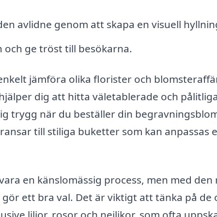
den avlidne genom att skapa en visuell hyllnin
 och ge tröst till besökarna.
kelt jämföra olika florister och blomsteraffä
älper dig att hitta väletablerade och pålitlig
ig trygg när du beställer din begravningsbl
ransar till stiliga buketter som kan anpassas e
 vara en känslomässig process, men med den 
ör ett bra val. Det är viktigt att tänka på de 
ive liljor, rosor och nejlikor, som ofta uppsk