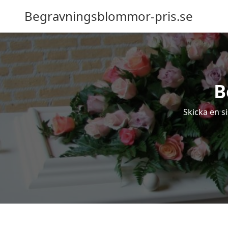
Begravningsblommor-pris.se
B
Skicka en s