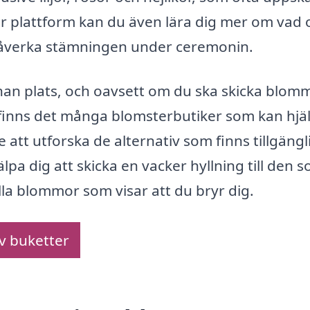
 plattform kan du även lära dig mer om vad o
åverka stämningen under ceremonin.
an plats, och oavsett om du ska skicka blommo
å finns det många blomsterbutiker som kan hjä
tt utforska de alternativ som finns tillgängl
lpa dig att skicka en vacker hyllning till den 
lla blommor som visar att du bryr dig.
av buketter