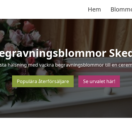
Hem
Blomm
egravningsblommor Ske
ista hälsning med vackra begravningsblommor till en cerem
Populära återförsäljare
Se urvalet här!