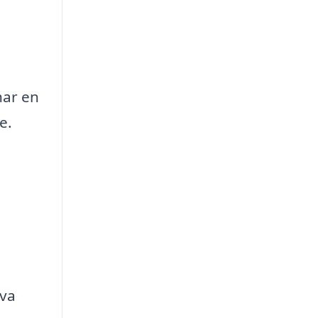
har en
e.
iva