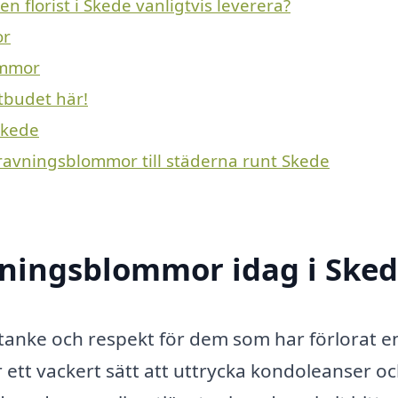
 florist i Skede vanligtvis leverera?
or
ommor
tbudet här!
Skede
gravningsblommor till städerna runt Skede
ningsblommor idag i Sked
omtanke och respekt för dem som har förlorat e
ett vackert sätt att uttrycka kondoleanser o