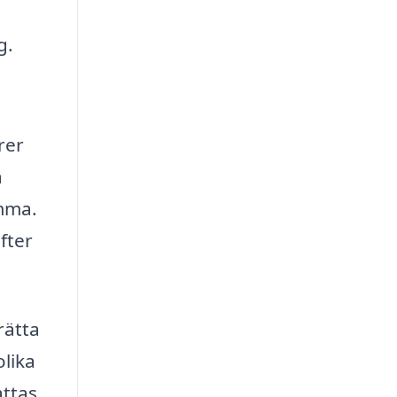
g.
rer
a
omma.
fter
rätta
olika
attas