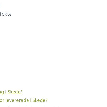
l
rfekta
g i Skede?
or levererade i Skede?