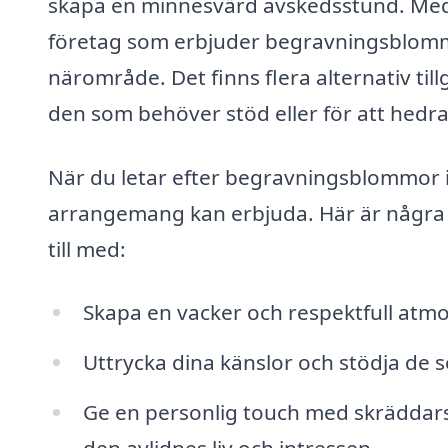
skapa en minnesvärd avskedsstund. Med 
företag som erbjuder begravningsblomm
närområde. Det finns flera alternativ til
den som behöver stöd eller för att hedra
När du letar efter begravningsblommor i 
arrangemang kan erbjuda. Här är några
till med:
Skapa en vacker och respektfull atm
Uttrycka dina känslor och stödja d
Ge en personlig touch med skrädda
den avlidnes liv och intressen.