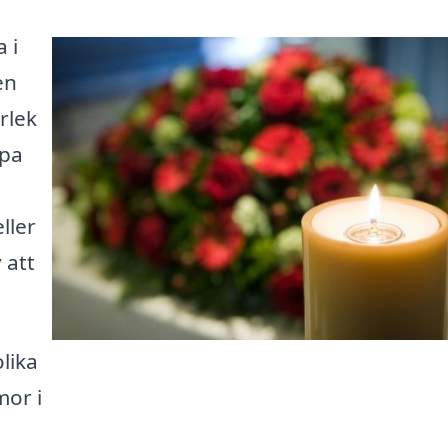
 i
en
rlek
apa
ller
 att
lika
or i