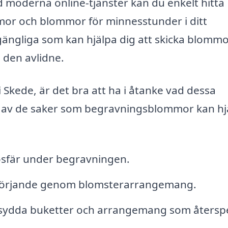
moderna online-tjänster kan du enkelt hitta
or och blommor för minnesstunder i ditt
lgängliga som kan hjälpa dig att skicka blommor
 den avlidne.
Skede, är det bra att ha i åtanke vad dessa
 av de saker som begravningsblommor kan hj
osfär under begravningen.
e sörjande genom blomsterarrangemang.
rsydda buketter och arrangemang som återsp