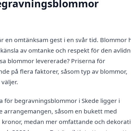
 begravningsblommor
är en omtänksam gest i en svår tid. Blommor 
 känsla av omtanke och respekt för den avlidn
ssa blommor levererade? Priserna för
e på flera faktorer, såsom typ av blommor,
väljer.
na för begravningsblommor i Skede ligger i
klare arrangemangen, såsom en bukett med
00 kronor, medan mer omfattande och dekorat