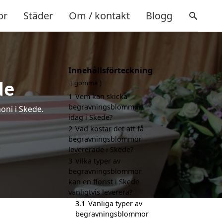
or
Städer
Om / kontakt
Blogg
Innehållsförteckning
de
gömma
1
Vem kan skicka
begravningsblommor
oni i Skede.
idag i Skede?
2
Vad kostar det att få
begravningsblommor
levererade i Skede?
3
Vilka typer av
begravningsblommor
kan en florist i Skede
vanligtvis leverera?
3.1
Vanliga typer av
begravningsblommor