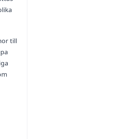
lika
r till
lpa
iga
som