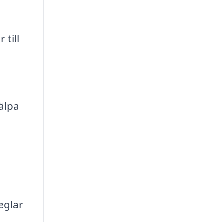
 till
älpa
eglar