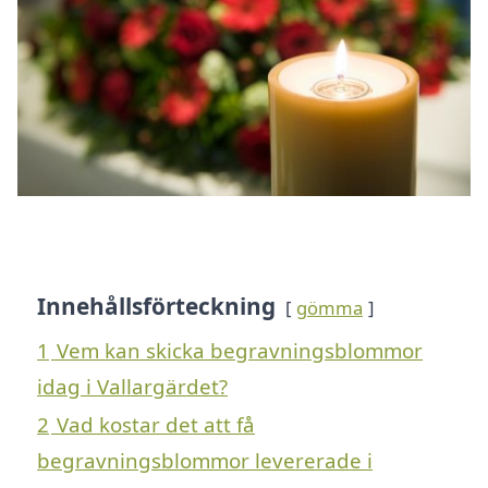
Innehållsförteckning
gömma
1
Vem kan skicka begravningsblommor
idag i Vallargärdet?
2
Vad kostar det att få
begravningsblommor levererade i