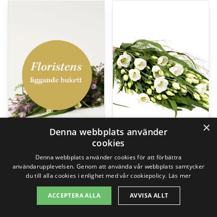
×
Denna webbplats använder
cookies
Floristens liggande bukett
The florist creates – Funeral bouquet
Denna webbplats använder cookies för att förbättra
användarupplevelsen. Genom att använda vår webbplats samtycker
499,00
kr
695,00
kr
du till alla cookies i enlighet med vår cookiepolicy.
Läs mer
ACCEPTERA ALLA
AVVISA ALLT
Gå till butik
Gå till butik